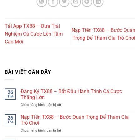
Tải App TX88 – Đưa Trải
Nạp Tiền TX88 – Bước Quan
Nghiệm Cá Cược Lên Tầm
Trọng Để Tham Gia Trò Chơi
Cao Mới
BÀI VIẾT GẦN ĐÂY
Đăng Ký TX88 – Bắt Đầu Hành Trình Cá Cược
26
Th4
Thắng Lớn
ở
Chức năng bình luận bị tắt
Đăng
Ký
Nạp Tiền TX88 – Bước Quan Trọng Để Tham Gia
26
TX88
Th4
Trò Chơi
–
ở
Chức năng bình luận bị tắt
Bắt
Nạp
Đầu