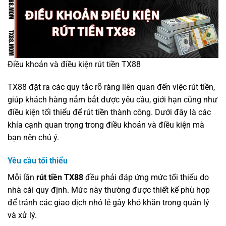
Điều khoản và điều kiện rút tiền TX88
TX88 đặt ra các quy tắc rõ ràng liên quan đến việc rút tiền,
giúp khách hàng nắm bắt được yêu cầu, giới hạn cũng như
điều kiện tối thiểu để rút tiền thành công. Dưới đây là các
khía cạnh quan trọng trong điều khoản và điều kiện mà
bạn nên chú ý.
Yêu cầu tối thiểu
Mỗi lần
rút tiền TX88
đều phải đáp ứng mức tối thiểu do
nhà cái quy định. Mức này thường được thiết kế phù hợp
để tránh các giao dịch nhỏ lẻ gây khó khăn trong quản lý
và xử lý.