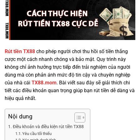
Rút tiền TX88
cho phép người chơi thu hồi số tiền thắng
cược một cách nhanh chóng và bảo mật. Quy trình này
không chỉ ảnh hưởng trực tiếp đến trải nghiệm của người
dùng mà còn phản ánh mức độ tin cậy và chuyên nghiệp
của nhà cái
TX88.mom
. Bài viết sau đây sẽ giải thích chi
tiết các điều khoản quan trọng giúp bạn rút tiền dễ dàng và
hiệu quả nhất.
Nội dung
Điều khoản và điều kiện rút tiền TX88
Yêu cầu tối thiểu