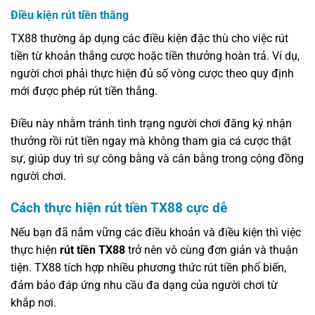
Điều kiện rút tiền thắng
TX88 thường áp dụng các điều kiện đặc thù cho việc rút
tiền từ khoản thắng cược hoặc tiền thưởng hoàn trả. Ví dụ,
người chơi phải thực hiện đủ số vòng cược theo quy định
mới được phép rút tiền thắng.
Điều này nhằm tránh tình trạng người chơi đăng ký nhận
thưởng rồi rút tiền ngay mà không tham gia cá cược thật
sự, giúp duy trì sự công bằng và cân bằng trong cộng đồng
người chơi.
Cách thực hiện rút tiền TX88 cực dễ
Nếu bạn đã nắm vững các điều khoản và điều kiện thì việc
thực hiện
rút tiền TX88
trở nên vô cùng đơn giản và thuận
tiện. TX88 tích hợp nhiều phương thức rút tiền phổ biến,
đảm bảo đáp ứng nhu cầu đa dạng của người chơi từ
khắp nơi.