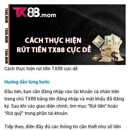
Cách thực hiện rút tiền TX88 cực dễ
Hướng dẫn từng bước
Đầu tiên, bạn cần đăng nhập vào tài khoản cá nhân trên
trang chủ TX88 bằng tên đăng nhập và mật khẩu đã đăng
ký. Sau khi vào giao diện chính, tìm mục “Rút tiền” hoặc
“Rút quỹ” trong phần tài khoản.
Tiếp theo, điền đầy đủ các thông tin cần thiết như số tiền